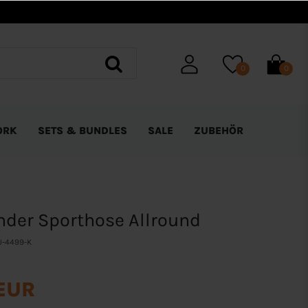
0
0
ORK
SETS & BUNDLES
SALE
ZUBEHÖR
nder Sporthose Allround
J-4499-K
 EUR