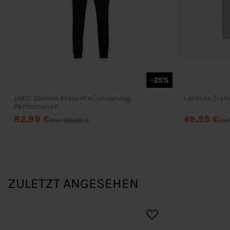
-25%
JAKO Damen Präsentationsanzug
Lacoste T-sh
Performance
82,99 €
49,95 €
UVP 109,98 €
UVP
ZULETZT ANGESEHEN
Bestellung