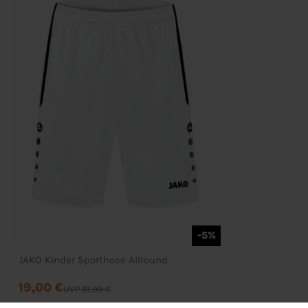
Mein Konto
Wunschliste
Zahlung & Versand
D
-5%
JAKO Kinder Sporthose Allround
19,00 €
UVP 19,99 €