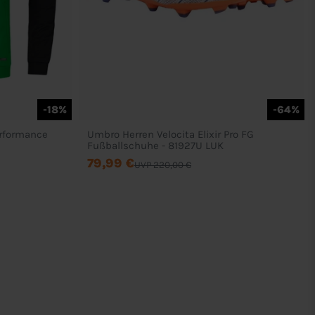
-18%
-64%
erformance
Umbro Herren Velocita Elixir Pro FG
Fußballschuhe - 81927U LUK
79,99 €
UVP 220,00 €
Rechtliches