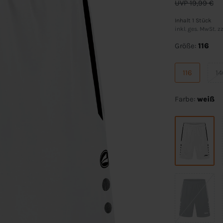
UVP 19,99 €
Inhalt
1
Stück
inkl. ges. MwSt. zz
Größe:
116
116
14
Farbe:
weiß