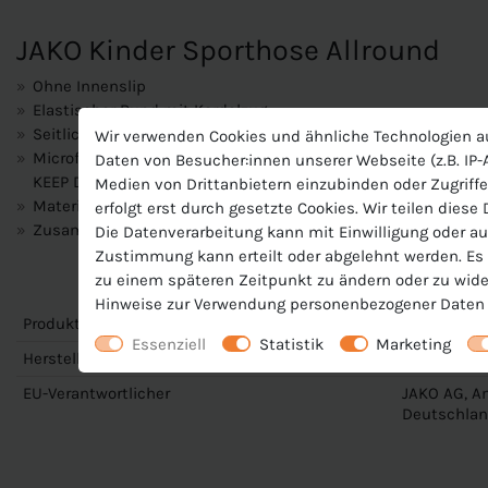
JAKO Kinder Sporthose Allround
Ohne Innenslip
Elastischer Bund mit Kordelzug
Seitlicher Kontrasteinsatz
Wir verwenden Cookies und ähnliche Technologien a
Microfeine Fasern transportieren Feuchtigkeit unmittelbar an
Daten von Besucher:innen unserer Webseite (z.B. IP-A
KEEP DRY, dass das Material sehr schnell trocknet und Du be
Medien von Drittanbietern einzubinden oder Zugriffe
Materialart:Polyester-Interlock
erfolgt erst durch gesetzte Cookies. Wir teilen diese
Zusammensetzung: 100 % Polyester (recycelt)
Die Datenverarbeitung kann mit Einwilligung oder au
Zustimmung kann erteilt oder abgelehnt werden. Es b
zu einem späteren Zeitpunkt zu ändern oder zu wide
Hinweise zur Verwendung personenbezogener Daten 
Produktnummer
J-4499-K
Essenziell
Statistik
Marketing
Hersteller
Jako
EU-Verantwortlicher
JAKO AG, Am
Deutschlan