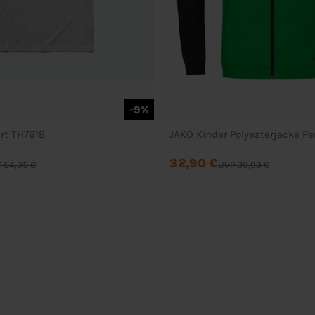
-9%
irt TH7618
JAKO Kinder Polyesterjacke P
32,90 €
 54,95 €
UVP 39,99 €
Service