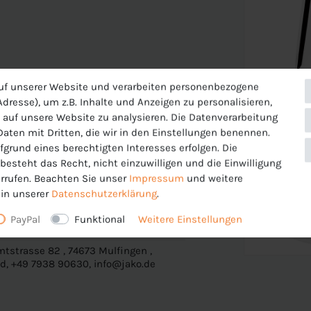
uf unserer Website und verarbeiten personenbezogene
 die Oberfläche des Stoffes. So gewährleistet
dresse), um z.B. Inhalte und Anzeigen zu personalisieren,
im Sport nicht auskühlst.
 auf unsere Website zu analysieren. Die Datenverarbeitung
 Daten mit Dritten, die wir in den Einstellungen benennen.
fgrund eines berechtigten Interesses erfolgen. Die
esteht das Recht, nicht einzuwilligen und die Einwilligung
rrufen. Beachten Sie unser
Impressum
und weitere
in unserer
Daten­schutz­erklärung
.
PayPal
Funktional
Weitere Einstellungen
tstrasse 82 , 74673 Mulfingen ,
d, +49 7938 90630, info@jako.de