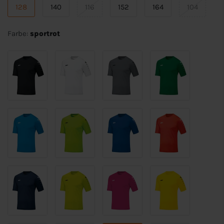
128
140
116
152
164
104
Farbe:
sportrot