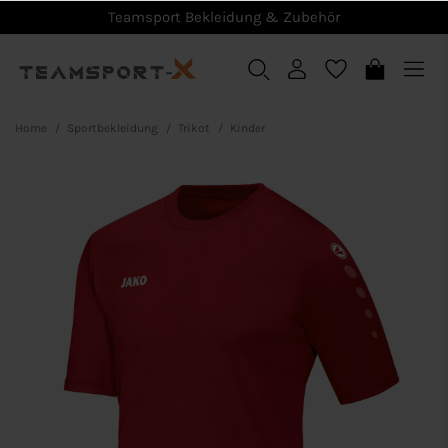
Teamsport Bekleidung & Zubehör
Home
Sportbekleidung
Trikot
Kinder