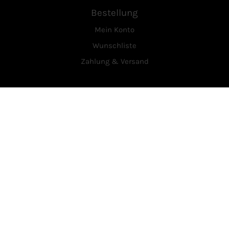
Bestellung
Mein Konto
Wunschliste
Zahlung & Versand
Service
Über Uns
Kontakt
Vertrag widerrufen
Rechtliches
AGB
Datenschutzerklärung
Widerrufsrecht