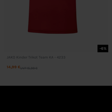
-6%
JAKO Kinder Trikot Team KA - 4233
14,99 €
UVP 15,99 €