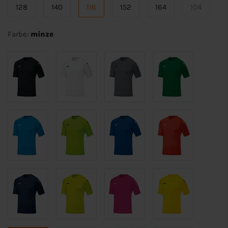
128
140
116
152
164
104
Farbe:
minze