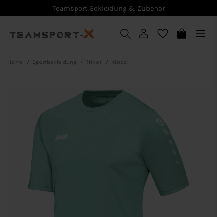
Teamsport Bekleidung & Zubehör
Home
Sportbekleidung
Trikot
Kinder