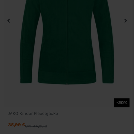
-20%
JAKO Kinder Fleecejacke
35,99 €
UVP 44,99 €