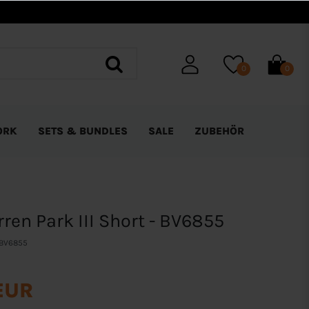
0
0
ORK
SETS & BUNDLES
SALE
ZUBEHÖR
ren Park III Short - BV6855
BV6855
EUR