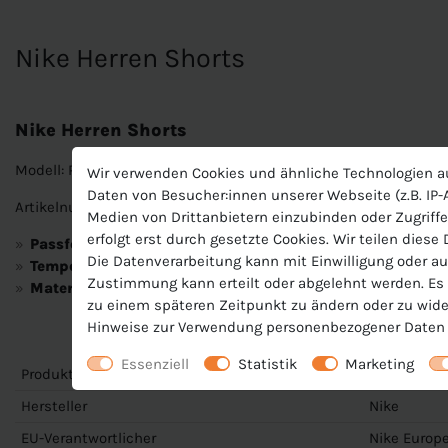
Nike Herren Shorts
Nike Herren Shorts
Modell: Park III Short
Wir verwenden Cookies und ähnliche Technologien a
Daten von Besucher:innen unserer Webseite (z.B. IP-A
Artikelnummer: BV6855
Medien von Drittanbietern einzubinden oder Zugriffe
erfolgt erst durch gesetzte Cookies. Wir teilen diese
Passform:
Slim fit, elastischer Taillenbund mit Kordelzug. 
Die Datenverarbeitung kann mit Einwilligung oder au
Temperaturregulierung:
Dri-FIT Technologie sorgt für ang
Zustimmung kann erteilt oder abgelehnt werden. Es b
Material:
100% Polyester
zu einem späteren Zeitpunkt zu ändern oder zu wide
Hinweise zur Verwendung personenbezogener Daten 
Essenziell
Statistik
Marketing
Produktnummer
BV6855
Hersteller
Nike
EU-Verantwortlicher
Nike Europe