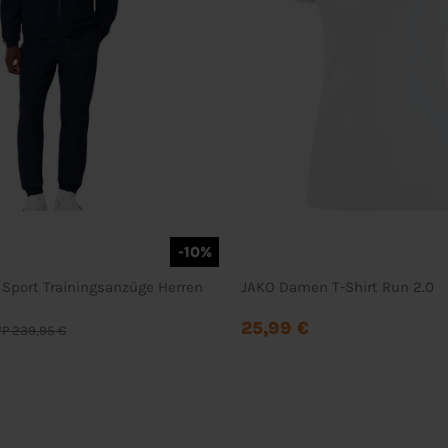
-10%
 Sport Trainingsanzüge Herren
JAKO Damen T-Shirt Run 2.0
25,99 €
P 239,95 €