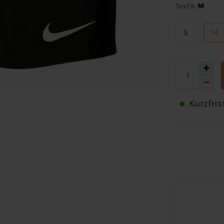
Textil:
M
S
M
Kurzfris