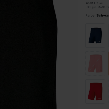
Inhalt
1
Stück
inkl. ges. MwSt. zz
Farbe:
Schwa