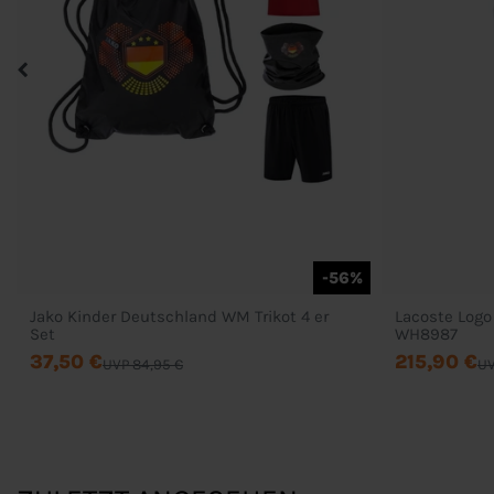
-56%
Jako Kinder Deutschland WM Trikot 4 er
Lacoste Logo
Set
WH8987
37,50 €
215,90 €
UVP 84,95 €
UV