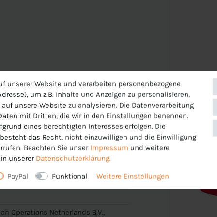
uf unserer Website und verarbeiten personenbezogene
dresse), um z.B. Inhalte und Anzeigen zu personalisieren,
 auf unsere Website zu analysieren. Die Datenverarbeitung
 Daten mit Dritten, die wir in den Einstellungen benennen.
Ohne Innenhose
fgrund eines berechtigten Interesses erfolgen. Die
enehmen und trockenen Tragekomfort
esteht das Recht, nicht einzuwilligen und die Einwilligung
rrufen. Beachten Sie unser
Impressum
und weitere
in unserer
Daten­schutz­erklärung
.
PayPal
Funktional
Weitere Einstellungen
an Operations Netherlands B.V.,