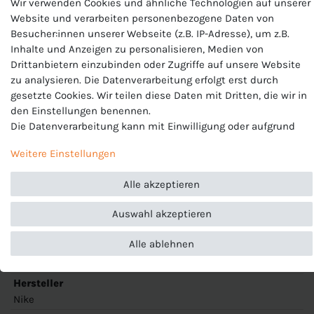
Wir verwenden Cookies und ähnliche Technologien auf unserer
Website und verarbeiten personenbezogene Daten von
Besucher:innen unserer Webseite (z.B. IP-Adresse), um z.B.
Nike Herren Shorts
Inhalte und Anzeigen zu personalisieren, Medien von
Drittanbietern einzubinden oder Zugriffe auf unsere Website
Modell: Park III Short
zu analysieren. Die Datenverarbeitung erfolgt erst durch
gesetzte Cookies. Wir teilen diese Daten mit Dritten, die wir in
Artikelnummer: BV6855
den Einstellungen benennen.
Die Datenverarbeitung kann mit Einwilligung oder aufgrund
Passform:
Slim fit, elastischer Taillenbund mit Kordelzug.
eines berechtigten Interesses erfolgen. Die Zustimmung kann
Ohne Innenhose
Weitere Einstellungen
erteilt oder abgelehnt werden. Es besteht das Recht, nicht
Temperaturregulierung:
Dri-FIT Technologie sorgt für
einzuwilligen und die Einwilligung zu einem späteren
angenehmen und trockenen Tragekomfort
Alle akzeptieren
Zeitpunkt zu ändern oder zu widerrufen. Beachten Sie unser
Material:
100% Polyester
Impressum
und weitere Hinweise zur Verwendung
Auswahl akzeptieren
personenbezogener Daten in unserer
Daten­schutz­erklärung
.
Alle ablehnen
Produktnummer
BV6855
Hersteller
Nike