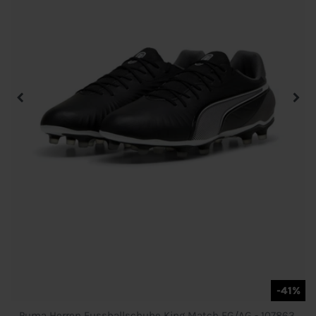
-41%
Puma Herren Fussballschuhe King Match FG/AG - 107863