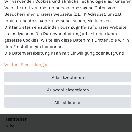
Wir verwenden Cookies und ähnliche Technologien auf unserer
Website und verarbeiten personenbezogene Daten von
Besucher:innen unserer Webseite (z.B. IP-Adresse), um z.B.
Nike Herren Shorts
Inhalte und Anzeigen zu personalisieren, Medien von
Drittanbietern einzubinden oder Zugriffe auf unsere Website
Modell: Park III Short
zu analysieren. Die Datenverarbeitung erfolgt erst durch
gesetzte Cookies. Wir teilen diese Daten mit Dritten, die wir in
Artikelnummer: BV6855
den Einstellungen benennen.
Die Datenverarbeitung kann mit Einwilligung oder aufgrund
Passform:
Slim fit, elastischer Taillenbund mit Kordelzug.
eines berechtigten Interesses erfolgen. Die Zustimmung kann
Ohne Innenhose
Weitere Einstellungen
erteilt oder abgelehnt werden. Es besteht das Recht, nicht
Temperaturregulierung:
Dri-FIT Technologie sorgt für
einzuwilligen und die Einwilligung zu einem späteren
angenehmen und trockenen Tragekomfort
Alle akzeptieren
Zeitpunkt zu ändern oder zu widerrufen. Beachten Sie unser
Material:
100% Polyester
Impressum
und weitere Hinweise zur Verwendung
Auswahl akzeptieren
personenbezogener Daten in unserer
Daten­schutz­erklärung
.
Alle ablehnen
Produktnummer
BV6855
Hersteller
Nike