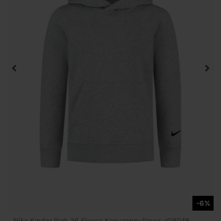
-6%
Nike Kinder Park 26 Fleece Kapuzenpullover -IO9048