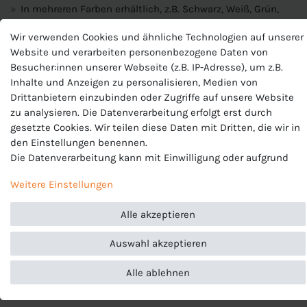
In mehreren Farben erhältlich, z.B. Schwarz, Weiß, Grün,
Blau, Lila, Rosa...
Wir verwenden Cookies und ähnliche Technologien auf unserer
Material:
100% Polyester
Website und verarbeiten personenbezogene Daten von
Besucher:innen unserer Webseite (z.B. IP-Adresse), um z.B.
Inhalte und Anzeigen zu personalisieren, Medien von
Produktnummer
Drittanbietern einzubinden oder Zugriffe auf unsere Website
zu analysieren. Die Datenverarbeitung erfolgt erst durch
BV6708
gesetzte Cookies. Wir teilen diese Daten mit Dritten, die wir in
Hersteller
den Einstellungen benennen.
Nike
Die Datenverarbeitung kann mit Einwilligung oder aufgrund
EU-Verantwortlicher
eines berechtigten Interesses erfolgen. Die Zustimmung kann
Nike European Operations Netherlands B.V., Colosseum 1 ,
Weitere Einstellungen
erteilt oder abgelehnt werden. Es besteht das Recht, nicht
1213 NL Hilversum , Niederlande, +49 3034649110,
einzuwilligen und die Einwilligung zu einem späteren
serviceinfo.de@nike.com
Alle akzeptieren
Zeitpunkt zu ändern oder zu widerrufen. Beachten Sie unser
Impressum
und weitere Hinweise zur Verwendung
Auswahl akzeptieren
personenbezogener Daten in unserer
Daten­schutz­erklärung
.
Alle ablehnen