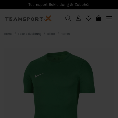
Teamsport Bekleidung & Zubehör
Home
Sportbekleidung
Trikot
Herren