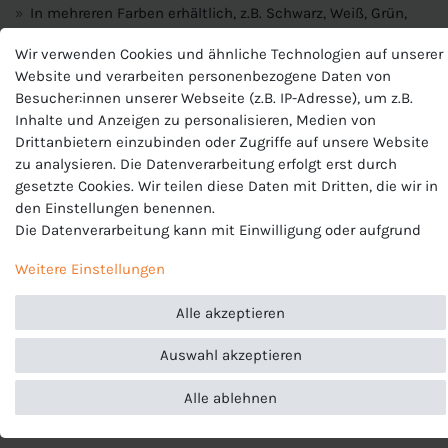
In mehreren Farben erhältlich, z.B. Schwarz, Weiß, Grün,
Blau, Lila, Rosa...
Wir verwenden Cookies und ähnliche Technologien auf unserer
Material:
100% Polyester
Website und verarbeiten personenbezogene Daten von
Besucher:innen unserer Webseite (z.B. IP-Adresse), um z.B.
Inhalte und Anzeigen zu personalisieren, Medien von
Produktnummer
Drittanbietern einzubinden oder Zugriffe auf unsere Website
zu analysieren. Die Datenverarbeitung erfolgt erst durch
BV6708
gesetzte Cookies. Wir teilen diese Daten mit Dritten, die wir in
Hersteller
den Einstellungen benennen.
Nike
Die Datenverarbeitung kann mit Einwilligung oder aufgrund
EU-Verantwortlicher
eines berechtigten Interesses erfolgen. Die Zustimmung kann
Nike European Operations Netherlands B.V., Colosseum 1 ,
Weitere Einstellungen
erteilt oder abgelehnt werden. Es besteht das Recht, nicht
1213 NL Hilversum , Niederlande, +49 3034649110,
einzuwilligen und die Einwilligung zu einem späteren
serviceinfo.de@nike.com
Alle akzeptieren
Zeitpunkt zu ändern oder zu widerrufen. Beachten Sie unser
Impressum
und weitere Hinweise zur Verwendung
Auswahl akzeptieren
personenbezogener Daten in unserer
Daten­schutz­erklärung
.
Alle ablehnen