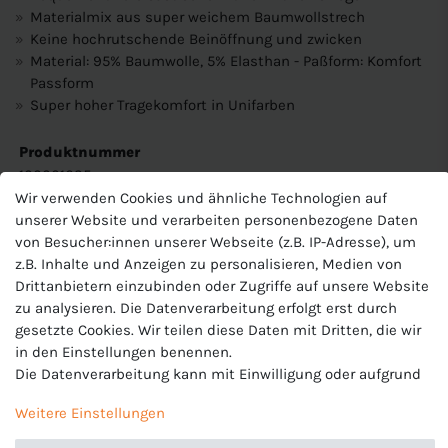
Materialmix aus super weichem Baumwollstrech
Keine hochrutschende Beinöffnung und zwicken
Material: 95% Baumwolle, 5% Elasthan - Paßform: Komfort
Passform
Super hoher Tragekomfort in Unifarben
Produktnummer
100001635
Wir verwenden Cookies und ähnliche Technologien auf
Hersteller
unserer Website und verarbeiten personenbezogene Daten
Levi's
von Besucher:innen unserer Webseite (z.B. IP-Adresse), um
EU-Verantwortlicher
z.B. Inhalte und Anzeigen zu personalisieren, Medien von
Stichd B.V., De Waterman 2 , 5215 MX's-Hertogenbosch ,
Drittanbietern einzubinden oder Zugriffe auf unsere Website
Niederlande, +31 73 688 9393, info@stichd.com
zu analysieren. Die Datenverarbeitung erfolgt erst durch
gesetzte Cookies. Wir teilen diese Daten mit Dritten, die wir
in den Einstellungen benennen.
Die Datenverarbeitung kann mit Einwilligung oder aufgrund
eines berechtigten Interesses erfolgen. Die Zustimmung
Weitere Einstellungen
kann erteilt oder abgelehnt werden. Es besteht das Recht,
nicht einzuwilligen und die Einwilligung zu einem späteren