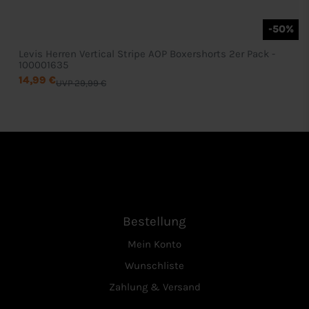
-50%
Levis Herren Vertical Stripe AOP Boxershorts 2er Pack -
100001635
14,99 €
UVP 29,99 €
Bestellung
Mein Konto
Wunschliste
Zahlung & Versand