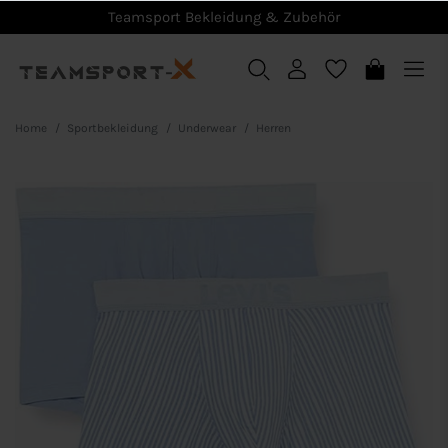
Teamsport Bekleidung & Zubehör
Home
Sportbekleidung
Underwear
Herren