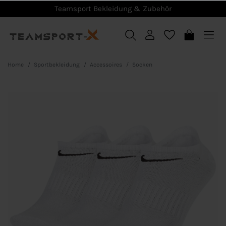
Teamsport Bekleidung & Zubehör
Home
Sportbekleidung
Accessoires
Socken