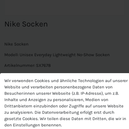
Nike Socken
Nike Socken
Modell: Unisex Everyday Lightweight No-Show Socken
Artikelnummer: SX7678
Farbe: 100 weiss
Wir verwenden Cookies und ähnliche Technologien auf unserer
Material: 66% Baumwolle, 32% Polyester, 2% Elasthan
Website und verarbeiten personenbezogene Daten von
Besucher:innen unserer Webseite (z.B. IP-Adresse), um z.B.
Merkmale: Nike Basic Socken, normale Passform, kurzes
Inhalte und Anzeigen zu personalisieren, Medien von
Modell, Dri-Fit Technologie sorgt für gute
Drittanbietern einzubinden oder Zugriffe auf unsere Website
Feuchtigkeitsabfuhr
zu analysieren. Die Datenverarbeitung erfolgt erst durch
gesetzte Cookies. Wir teilen diese Daten mit Dritten, die wir in
den Einstellungen benennen.