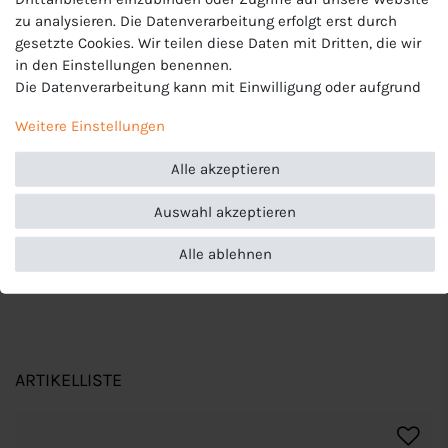
zu analysieren. Die Datenverarbeitung erfolgt erst durch
Produktnummer
gesetzte Cookies. Wir teilen diese Daten mit Dritten, die wir
701203940
in den Einstellungen benennen.
Hersteller
Die Datenverarbeitung kann mit Einwilligung oder aufgrund
Levi's
eines berechtigten Interesses erfolgen. Die Zustimmung
Weitere Einstellungen
EU-Verantwortlicher
kann erteilt oder abgelehnt werden. Es besteht das Recht,
Stichd B.V., De Waterman 2 , 5215 MX's-Hertogenbosch ,
nicht einzuwilligen und die Einwilligung zu einem späteren
Niederlande, +31 73 688 9393, info@stichd.com
Alle akzeptieren
Zeitpunkt zu ändern oder zu widerrufen. Beachten Sie unser
Impressum
und weitere Hinweise zur Verwendung
Auswahl akzeptieren
personenbezogener Daten in unserer
Daten­schutz­erklärung
.
Alle ablehnen
ARTIKELLISTE