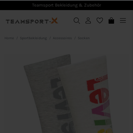
Teamsport Bekleidung & Zubehör
Home
Sportbekleidung
Accessoires
Socken