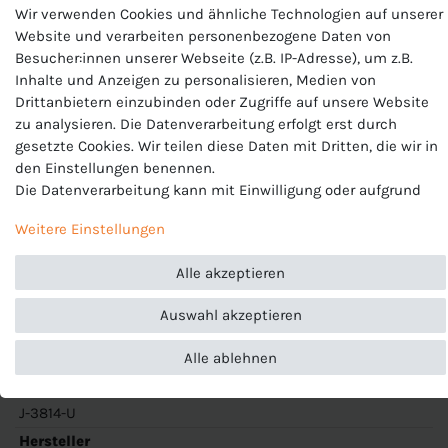
Wir verwenden Cookies und ähnliche Technologien auf unserer
JAKO Unisex Stutzenstrumpf
Website und verarbeiten personenbezogene Daten von
Glasgow 2.0
Besucher:innen unserer Webseite (z.B. IP-Adresse), um z.B.
Inhalte und Anzeigen zu personalisieren, Medien von
Drittanbietern einzubinden oder Zugriffe auf unsere Website
JAKO Unisex Stutzenstrumpf
zu analysieren. Die Datenverarbeitung erfolgt erst durch
gesetzte Cookies. Wir teilen diese Daten mit Dritten, die wir in
Glasgow 2.0
den Einstellungen benennen.
Die Datenverarbeitung kann mit Einwilligung oder aufgrund
Mesh-Einsatz an der Wade
eines berechtigten Interesses erfolgen. Die Zustimmung kann
Ripp-Struktur am Knöchel
Weitere Einstellungen
erteilt oder abgelehnt werden. Es besteht das Recht, nicht
Breiter Ripp-Bund
einzuwilligen und die Einwilligung zu einem späteren
Baumwoll-Fuß
Alle akzeptieren
Zeitpunkt zu ändern oder zu widerrufen. Beachten Sie unser
Mit JAKO Logo
Impressum
und weitere Hinweise zur Verwendung
Material: 67 % Polyester, 31 % Baumwolle, 2 % Elasthan
Auswahl akzeptieren
personenbezogener Daten in unserer
Daten­schutz­erklärung
.
Alle ablehnen
Produktnummer
J-3814-U
Hersteller