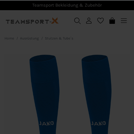
Teamsport Bekleidung & Zubehör
Home
Ausrüstung
Stutzen & Tube´s