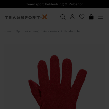
Teamsport Bekleidung & Zubehör
Home
Sportbekleidung
Accessoires
Handschuhe