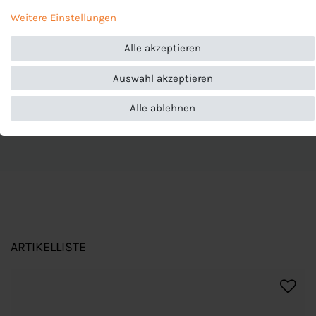
eines berechtigten Interesses erfolgen. Die Zustimmung kann
J-1232-U
Weitere Einstellungen
erteilt oder abgelehnt werden. Es besteht das Recht, nicht
Hersteller
einzuwilligen und die Einwilligung zu einem späteren
Alle akzeptieren
Jako
Zeitpunkt zu ändern oder zu widerrufen. Beachten Sie unser
Impressum
und weitere Hinweise zur Verwendung
EU-Verantwortlicher
Auswahl akzeptieren
personenbezogener Daten in unserer
Daten­schutz­erklärung
.
JAKO AG, Amtstrasse 82 , 74673 Mulfingen , Deutschland,
+49 7938 90630, info@jako.de
Alle ablehnen
ARTIKELLISTE