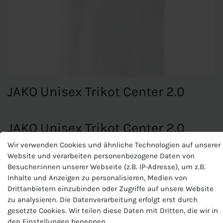
JAKO Unisex Trikot Center 2.0
JAKO Unisex Trikot Center 2.0
Wir verwenden Cookies und ähnliche Technologien auf unserer
Kragen und Armloch mit Designelement in Kontrastfarbe
Website und verarbeiten personenbezogene Daten von
Microfeine Fasern transportieren Feuchtigkeit unmittelbar
Besucher:innen unserer Webseite (z.B. IP-Adresse), um z.B.
an die Oberfläche des Stoffes. So gewährleistet KEEP DRY,
Inhalte und Anzeigen zu personalisieren, Medien von
dass das Material sehr schnell trocknet und Du beim
Drittanbietern einzubinden oder Zugriffe auf unsere Website
Sport nicht auskühlst.
zu analysieren. Die Datenverarbeitung erfolgt erst durch
Materialart:Polyester-Jacquard
gesetzte Cookies. Wir teilen diese Daten mit Dritten, die wir in
Zusammensetzung: 100 % Polyester
den Einstellungen benennen.