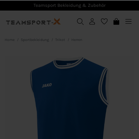
Teamsport Bekleidung & Zubehör
Home
Sportbekleidung
Trikot
Herren