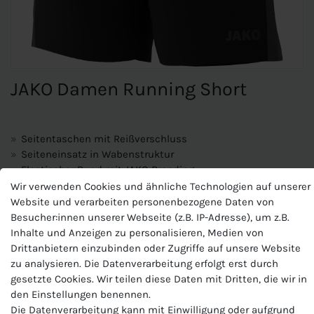
JAKO Damen Running Short
Seitentaschen mit Reißverschluss
Seiteneinsatz in Wabenstruktur
Elastischer Bund mit JAKO Branding
Microfeine Fasern transportieren Feuchtigkeit unmittelbar
Wir verwenden Cookies und ähnliche Technologien auf unserer
an die Oberfläche des Stoffes
Website und verarbeiten personenbezogene Daten von
KEEP DRY gewährleistet, dass das Material sehr schnell
Besucher:innen unserer Webseite (z.B. IP-Adresse), um z.B.
trocknet und Du beim Sport nicht auskühlst
Inhalte und Anzeigen zu personalisieren, Medien von
Drittanbietern einzubinden oder Zugriffe auf unsere Website
zu analysieren. Die Datenverarbeitung erfolgt erst durch
Materialart:Stretch-Micro-Twill
gesetzte Cookies. Wir teilen diese Daten mit Dritten, die wir in
Zusammensetzung: 100 % Polyester (recycelt)
den Einstellungen benennen.
Die Datenverarbeitung kann mit Einwilligung oder aufgrund