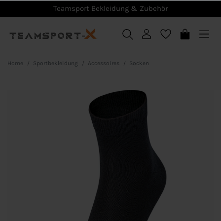
Teamsport Bekleidung & Zubehör
Home
Sportbekleidung
Accessoires
Socken