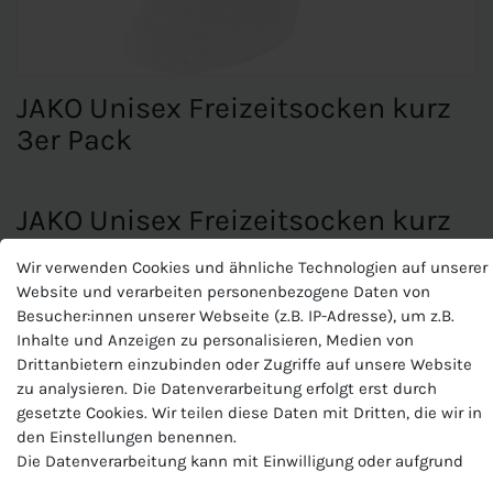
JAKO Unisex Freizeitsocken kurz
3er Pack
JAKO Unisex Freizeitsocken kurz
3er Pack
Wir verwenden Cookies und ähnliche Technologien auf unserer
Flache Zehennaht
Website und verarbeiten personenbezogene Daten von
Kurzer Komfortbund
Besucher:innen unserer Webseite (z.B. IP-Adresse), um z.B.
Material: 66 % Baumwolle, 21 % Polyester, 11 % Polyamid, 2
Inhalte und Anzeigen zu personalisieren, Medien von
% Elasthan
Drittanbietern einzubinden oder Zugriffe auf unsere Website
zu analysieren. Die Datenverarbeitung erfolgt erst durch
gesetzte Cookies. Wir teilen diese Daten mit Dritten, die wir in
den Einstellungen benennen.
Produktnummer
Die Datenverarbeitung kann mit Einwilligung oder aufgrund
J-3942-U
eines berechtigten Interesses erfolgen. Die Zustimmung kann