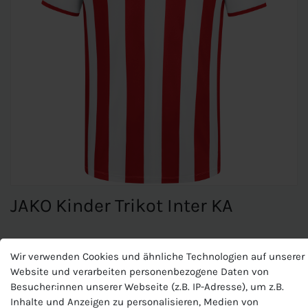
JAKO Kinder Trikot Inter KA
JAKO Kinder Trikot Inter KA
Wir verwenden Cookies und ähnliche Technologien auf unserer
Website und verarbeiten personenbezogene Daten von
Materialart:Polyester-Interlock
Besucher:innen unserer Webseite (z.B. IP-Adresse), um z.B.
Zusammensetzung: 100 % Polyester (recycelt)
Inhalte und Anzeigen zu personalisieren, Medien von