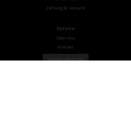
Zahlung & Versand
Service
Über Uns
Kontakt
Vertrag widerrufen
Rechtliches
AGB
Datenschutzerklärung
Widerrufsrecht
Impressum