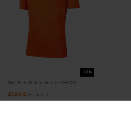
-12%
Nike Park VII Shirt Herren - BV6708
21,95 €
UVP 24,95 €