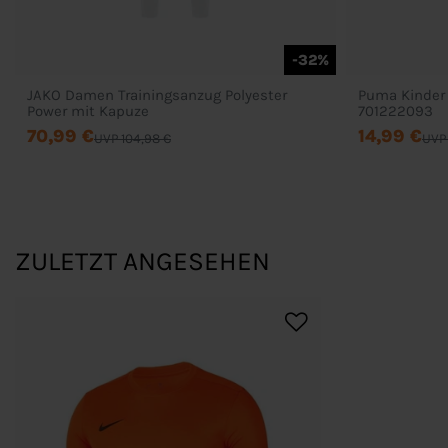
-32%
JAKO Damen Trainingsanzug Polyester
Puma Kinder 
Power mit Kapuze
701222093
70,99 €
14,99 €
UVP 104,98 €
UVP 
ZULETZT ANGESEHEN