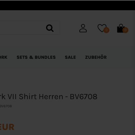
0
0
ORK
SETS & BUNDLES
SALE
ZUBEHÖR
k VII Shirt Herren - BV6708
BV6708
EUR