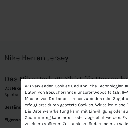
Nike Herren Jersey
Das Nike Park VII Shirt für Herren 
Wir verwenden Cookies und ähnliche Technologien a
Das
Nike Park VII Shirt für Herren
ist ein bequemes Sportshirt
Daten von Besucher:innen unserer Webseite (z.B. IP-A
Sportarten eignet. Es ist das perfekte Shirt um damit sein ge
Medien von Drittanbietern einzubinden oder Zugriffe
erfolgt erst durch gesetzte Cookies. Wir teilen diese
Beständigkeit:
Dieses Produkt wurde aus recyceltem Polyester
Die Datenverarbeitung kann mit Einwilligung oder au
Zustimmung kann erteilt oder abgelehnt werden. Es b
Eigenschaften:
zu einem späteren Zeitpunkt zu ändern oder zu wide