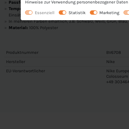
Hinweise zur Verwendung personenbezogener Daten 
Passform:
Slim fit
Temperaturregulierung:
Dri-FIT Technologie sorgt für ang
Essenziell
Statistik
Marketing
Einsätze für perfekte Ventilation
In mehreren Farben erhältlich, z.B. Schwarz, Weiß, Grün, Blau, L
Material:
100% Polyester
Produktnummer
BV6708
Hersteller
Nike
EU-Verantwortlicher
Nike Europe
Colosseum 1
+49 303464