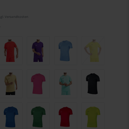
gl.
Versandkosten
e