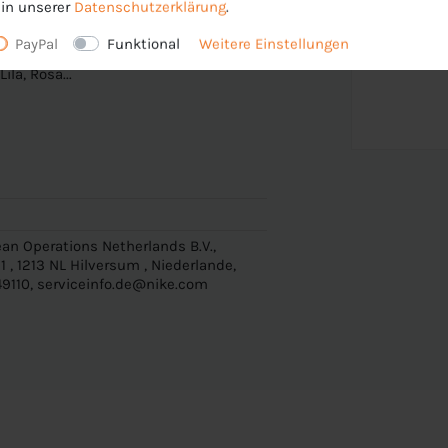
in unserer
Daten­schutz­erklärung
.
enehmen und trockenen Tragekomfort; Mesh-
PayPal
Funktional
Weitere Einstellungen
ila, Rosa...
an Operations Netherlands B.V.,
 , 1213 NL Hilversum , Niederlande,
9110, serviceinfo.de@nike.com