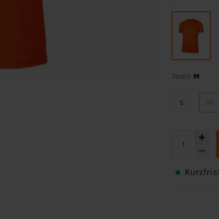
Textil:
M
S
M
Kurzfris