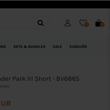
0
0
ORK
SETS & BUNDLES
SALE
ZUBEHÖR
der Park III Short - BV6865
BV6865
EUR