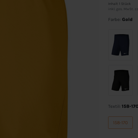
Inhalt
1
Stück
inkl. ges. MwSt. zz
Farbe:
Gold
Textil:
158-17
158-170