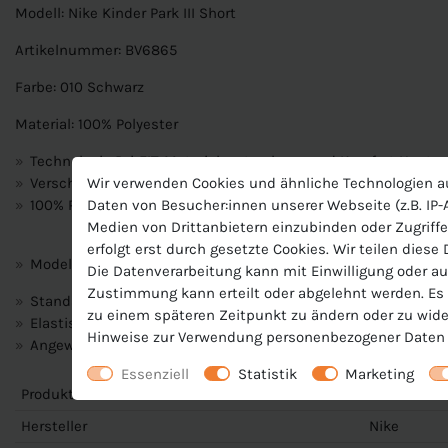
Modell: Nike Kinder Park III Short
Artikelnummer: BV6865
Farbe: 010 Schwarz
Material: 100% Polyester
Technologie Dri-FIT-Material zu trocknen und Komfort Haut.
Wir verwenden Cookies und ähnliche Technologien a
Verschluss: Pull On
Daten von Besucher:innen unserer Webseite (z.B. IP-A
100% Polyester
Medien von Drittanbietern einzubinden oder Zugriffe
erfolgt erst durch gesetzte Cookies. Wir teilen diese
Modellnummer: BV6865
Die Datenverarbeitung kann mit Einwilligung oder au
Zustimmung kann erteilt oder abgelehnt werden. Es b
Standard Passform
zu einem späteren Zeitpunkt zu ändern oder zu wide
Elastischer Bund mit Kordelzug
Hinweise zur Verwendung personenbezogener Daten 
Angewinkelte Nähte an den Seiten ermöglichen uneingeschr
Essenziell
Statistik
Marketing
Produktnummer
BV6865
Hersteller
Nike