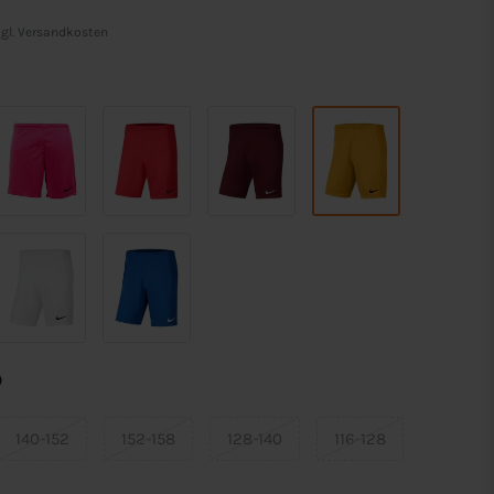
gl.
Versandkosten
0
140-152
152-158
128-140
116-128