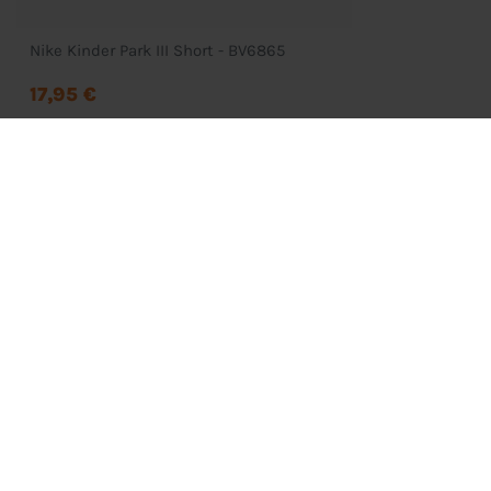
Nike Kinder Park III Short - BV6865
17,95 €
Bestellung
Mein Konto
Wunschliste
Zahlung & Versand